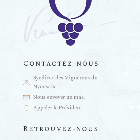
m
e
n
t
Contactez-nous
s
Syndicat des Vignerons du
Nyonsais
Nous envoyer un mail
Appeler le Président
Retrouvez-nous