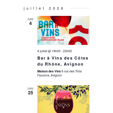
n
e
juillet 2026
d
e
SAM
e
4
t
v
n
u
4 juillet @ 19h00
-
23h00
a
Bar à Vins des Côtes
e
du Rhône, Avignon
s
v
Maison des Vins
6 rue des Trois
Faucons, Avignon
é
i
SAM
25
v
g
è