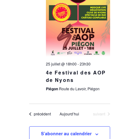
a
n
t
e
i
m
e
o
n
25 juillet @ 18h00
-
23h30
n
4e Festival des AOP
t
de Nyons
d
Piégon
Route du Lavoir, Piégon
e
Évènements
Évènements
précédent
Aujourd’hui
suivant
v
S’abonner au calendrier