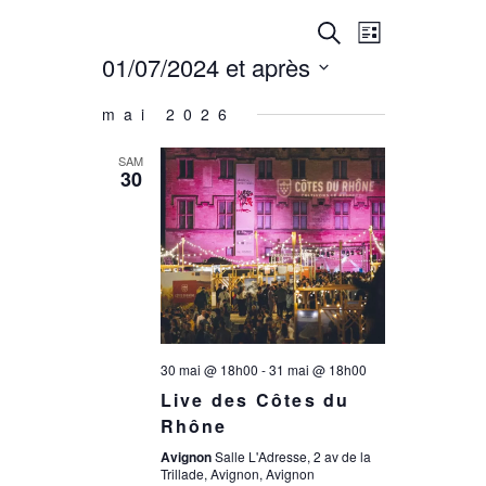
R
N
Recherche
Liste
01/07/2024 et après
a
e
Sélectionnez
mai 2026
une
v
c
date.
SAM
i
30
h
g
e
a
r
t
30 mai @ 18h00
-
31 mai @ 18h00
c
i
Live des Côtes du
Rhône
o
h
Avignon
Salle L'Adresse, 2 av de la
Trillade, Avignon, Avignon