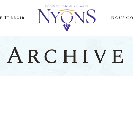
e Terroir
Nous C
Cépages Et Saveurs
La Presse Parle D
Notre Terroir
Nos Événements
Archive
es Et Saveurs
La Presse
Terroir
Nos Évén