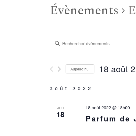
Évènements
E
R
Saisir
mot-
e
clé.
Rechercher
18 août 
c
Aujourd’hui
Évènements
Sélectionnez
par
h
une
mot-
août 2022
date.
clé.
e
18 août 2022 @ 18h00
JEU
18
Parfum de 
r