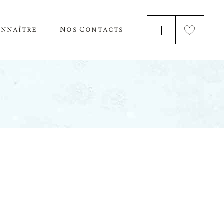
onnaître
Nos Contacts
e Nous
 Parle De Nous
ements