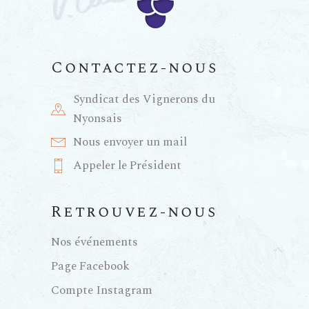
v
g
è
a
n
Contactez-nous
t
e
Syndicat des Vignerons du
Nyonsais
i
m
Nous envoyer un mail
e
Appeler le Président
o
n
n
Retrouvez-nous
t
d
Nos événements
Page Facebook
e
Compte Instagram