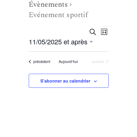
Évènements
Evénement sportif
R
N
Recherche
Liste
11/05/2025 et après
a
e
Sélectionnez
une
v
c
Évènements
Évènements
précédent
Aujourd’hui
suivant
date.
i
h
S’abonner au calendrier
g
e
a
r
t
c
i