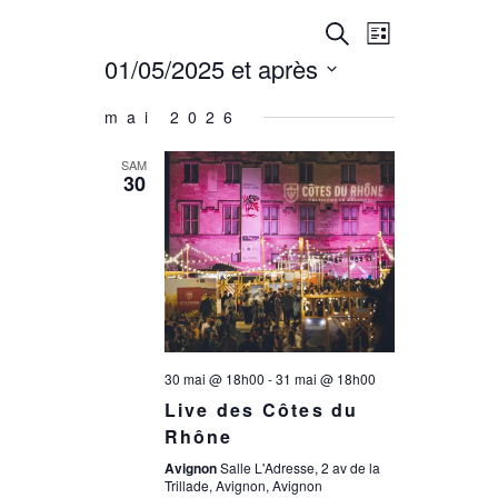
R
N
Recherche
Liste
01/05/2025 et après
a
e
Sélectionnez
mai 2026
une
v
c
date.
SAM
i
30
h
g
e
a
r
t
30 mai @ 18h00
-
31 mai @ 18h00
c
i
Live des Côtes du
Rhône
o
h
Avignon
Salle L'Adresse, 2 av de la
Trillade, Avignon, Avignon