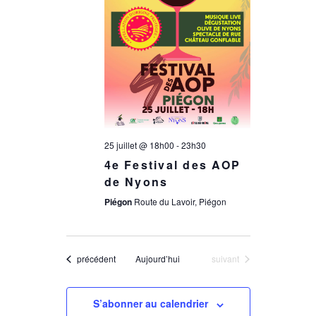
a
n
t
e
i
m
e
o
n
25 juillet @ 18h00
-
23h30
n
4e Festival des AOP
t
de Nyons
d
Piégon
Route du Lavoir, Piégon
e
Évènements
Évènements
précédent
Aujourd’hui
suivant
v
S’abonner au calendrier