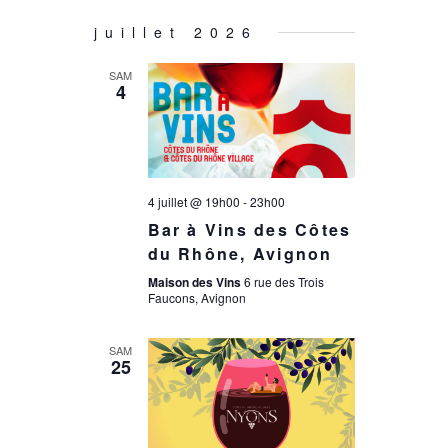
n
e
juillet 2026
d
e
SAM
e
4
t
v
n
u
4 juillet @ 19h00
-
23h00
a
Bar à Vins des Côtes
e
du Rhône, Avignon
s
v
Maison des Vins
6 rue des Trois
Faucons, Avignon
é
i
SAM
25
v
g
è