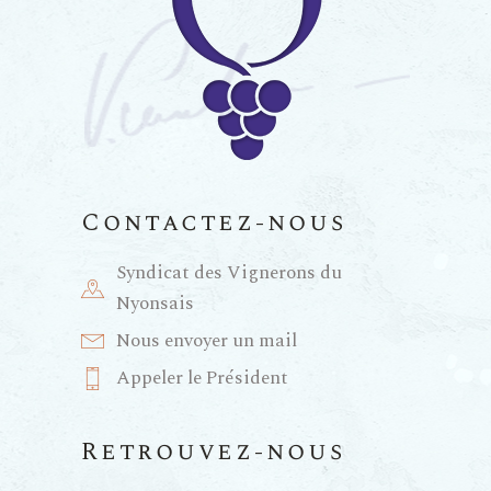
m
e
n
t
Contactez-nous
s
Syndicat des Vignerons du
Nyonsais
Nous envoyer un mail
Appeler le Président
Retrouvez-nous