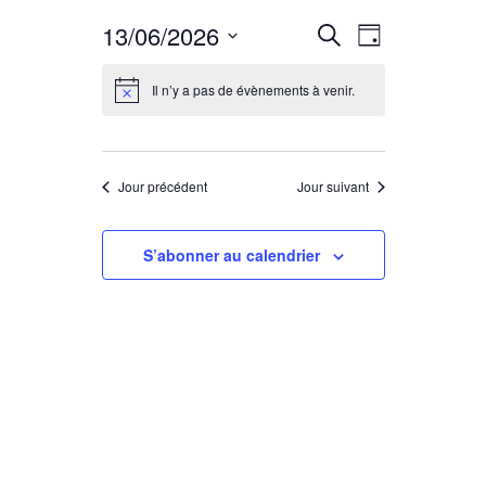
R
N
13/06/2026
Recherche
Jour
Sélectionnez
a
e
une
Il n’y a pas de évènements à venir.
date.
v
c
i
Jour précédent
Jour suivant
h
g
S’abonner au calendrier
e
a
r
t
c
i
o
h