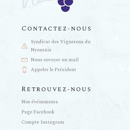
a
n
t
e
Contactez-nous
i
m
Syndicat des Vignerons du
e
o
Nyonsais
Nous envoyer un mail
n
n
Appeler le Président
t
d
Retrouvez-nous
e
Nos événements
Page Facebook
v
Compte Instagram