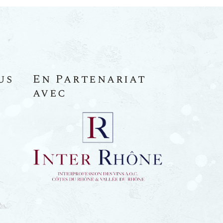
us
En Partenariat
avec