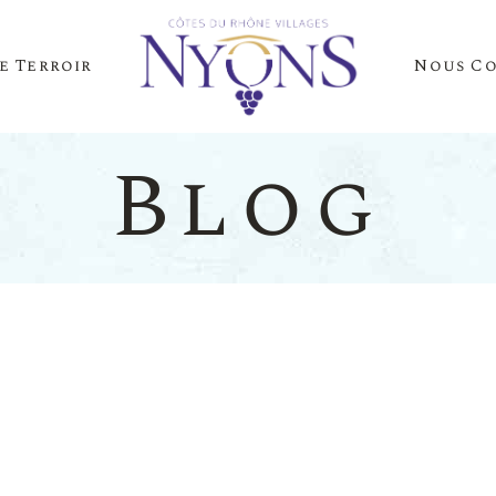
e Terroir
Nous C
Cépages Et Saveurs
La Presse Parle D
Notre Terroir
Nos Événements
Blog
es Et Saveurs
La Presse
Terroir
Nos Évén