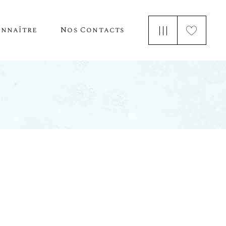
onnaître
Nos Contacts
e Nous
 Parle De Nous
ements