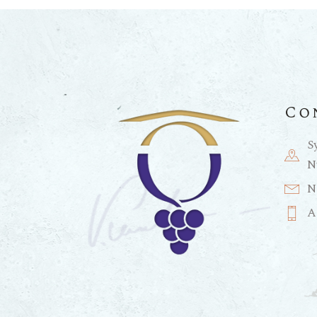
Co
S
N
N
A