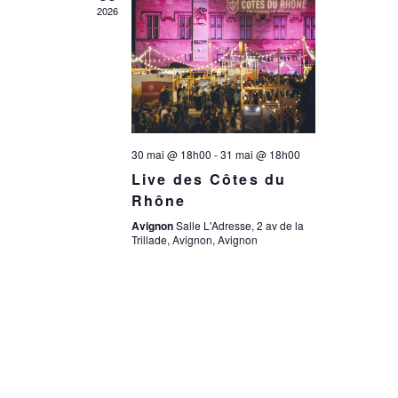
a
n
2026
t
e
i
m
e
o
30 mai @ 18h00
-
31 mai @ 18h00
n
n
Live des Côtes du
t
Rhône
d
Avignon
Salle L'Adresse, 2 av de la
Trillade, Avignon, Avignon
e
v
u