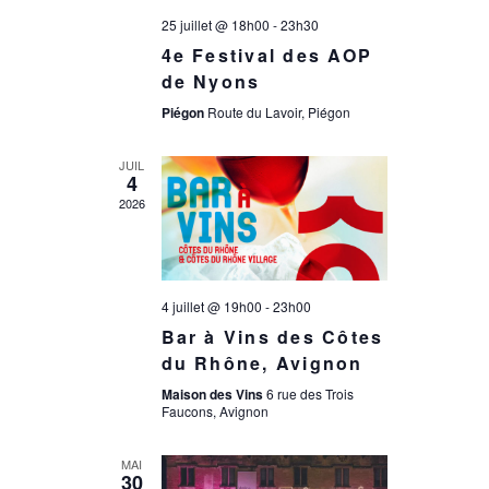
e
d
25 juillet @ 18h00
-
23h30
e
4e Festival des AOP
e
de Nyons
t
Piégon
Route du Lavoir, Piégon
v
n
JUIL
u
4
2026
a
e
s
v
4 juillet @ 19h00
-
23h00
é
Bar à Vins des Côtes
i
du Rhône, Avignon
v
Maison des Vins
6 rue des Trois
g
Faucons, Avignon
è
MAI
30