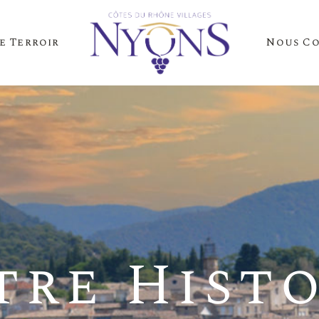
e Terroir
Nous C
Cépages Et Saveurs
La Presse Parle D
Notre Terroir
Nos Événements
es Et Saveurs
La Presse
Terroir
Nos Évén
tre Histo