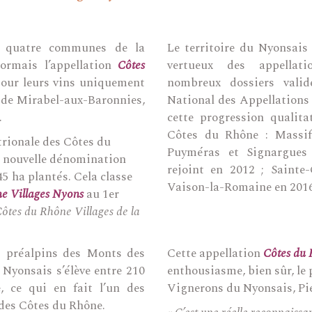
, quatre communes de la
Le territoire du Nyonsais 
ormais l’appellation
Côtes
vertueux des appellati
pour leurs vins uniquement
nombreux dossiers valid
it de Mirabel-aux-Baronnies,
National des Appellations
.
cette progression qualita
Côtes du Rhône : Massif
trionale des Côtes du
Puyméras et Signargues
e nouvelle dénomination
rejoint en 2012 ; Sainte-
45 ha plantés. Cela classe
Vaison-la-Romaine en 2016 
e Villages Nyons
au 1er
ôtes du Rhône Villages de la
fs préalpins des Monts des
Cette appellation
Côtes du 
 Nyonsais s’élève entre 210
enthousiasme, bien sûr, le
, ce qui en fait l’un des
Vignerons du Nyonsais, Pi
s des Côtes du Rhône.