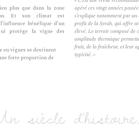
« C’est une réelle reconnaissan
 bien plus que dans la zone
opéré ces vingt années passé
tion. Et son climat est
s’explique notamment par un
influence bénéfique d’un
profit de la Syrah, qui offre u
qui protège la vigne des
élevé. Le terroir composé de c
amplitude thermique permette
fruit, de la fraîcheur, et leur 
e en vignes se destinent
typicité. »
une forte proportion de
Un siècle d'histoire..