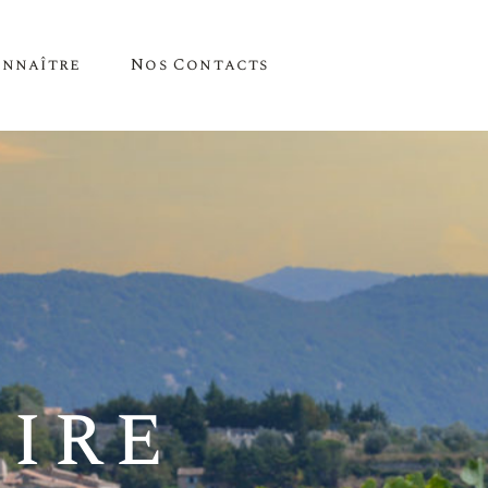
onnaître
Nos Contacts
e Nous
 Parle De Nous
ements
ire