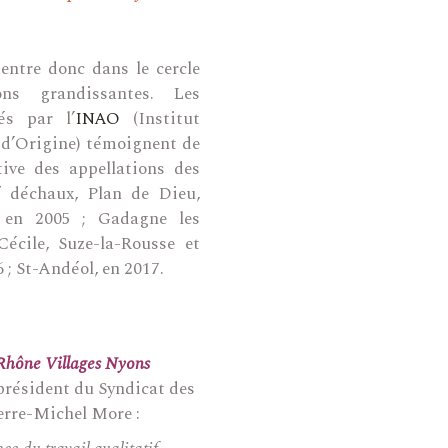
entre donc dans le cercle
ons grandissantes. Les
és par l’
INAO
(Institut
 d’Origine) témoignent de
tive des appellations des
 déchaux, Plan de Dieu,
 en 2005 ; Gadagne les
Cécile, Suze-la-Rousse et
; St-Andéol, en 2017.
Rhône Villages Nyons
 président du Syndicat des
erre-Michel More :