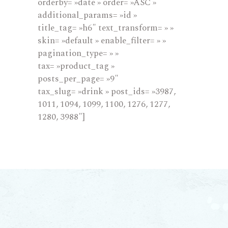
orderby= »date » order= »ASC »
additional_params= »id »
title_tag= »h6″ text_transform= » »
skin= »default » enable_filter= » »
pagination_type= » »
tax= »product_tag »
posts_per_page= »9″
tax_slug= »drink » post_ids= »3987,
1011, 1094, 1099, 1100, 1276, 1277,
1280, 3988″]