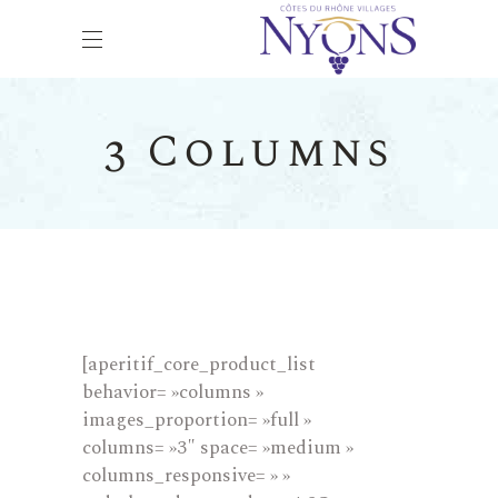
3 Columns
[aperitif_core_product_list
behavior= »columns »
images_proportion= »full »
columns= »3″ space= »medium »
columns_responsive= » »