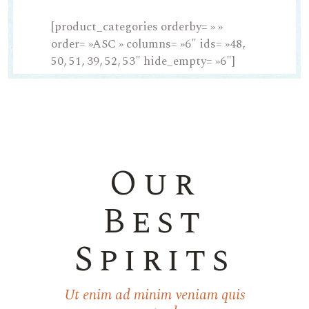
[product_categories orderby= » »
order= »ASC » columns= »6″ ids= »48,
50, 51, 39, 52, 53″ hide_empty= »6″]
Our
Best
Spirits
Ut enim ad minim veniam quis