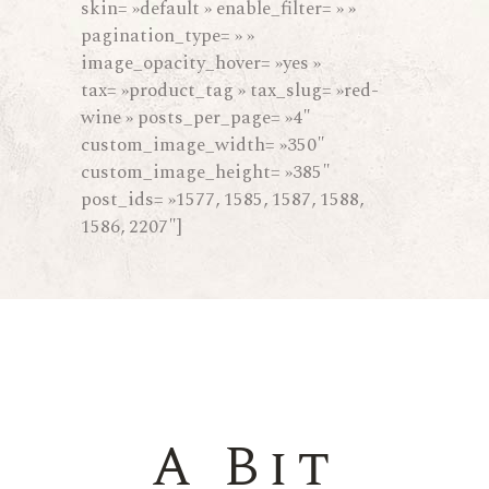
skin= »default » enable_filter= » »
pagination_type= » »
image_opacity_hover= »yes »
tax= »product_tag » tax_slug= »red-
wine » posts_per_page= »4″
custom_image_width= »350″
custom_image_height= »385″
post_ids= »1577, 1585, 1587, 1588,
1586, 2207″]
A Bit