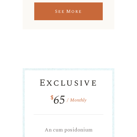
See More
Exclusive
65
$
Monthly
An cum posidonium