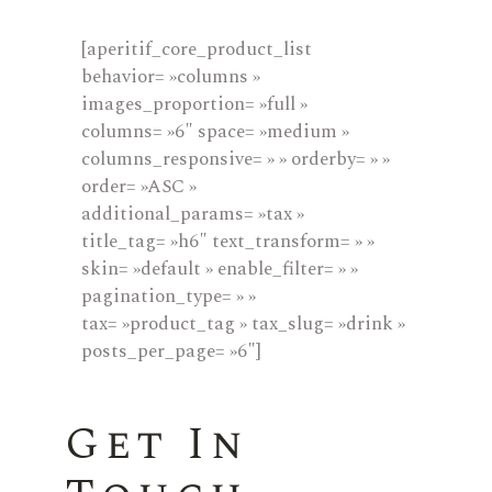
[aperitif_core_product_list
behavior= »columns »
images_proportion= »full »
columns= »6″ space= »medium »
columns_responsive= » » orderby= » »
order= »ASC »
additional_params= »tax »
title_tag= »h6″ text_transform= » »
skin= »default » enable_filter= » »
pagination_type= » »
tax= »product_tag » tax_slug= »drink »
posts_per_page= »6″]
Get In