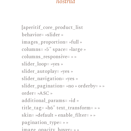
nostrud
[aperitif_core_product_list
behavior= »slider »
images_proportion= »full »
columns= »5″ space= »large »
columns_responsive= » »
slider_loop= »yes »
slider_autoplay= »yes »
slider_navigation= »yes »
slider_pagination= »no » orderby= » »
order= »ASC »
additional_params= »id »
title_tag= »h6″ text_transform= » »
skin= »default » enable_filter= » »
pagination_type= » »
image_opacity_hover= » »