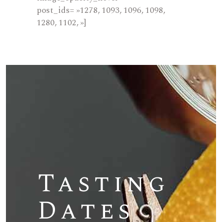
post_ids= »1278, 1093, 1096, 1098,
1280, 1102, »]
Tasting
Dates