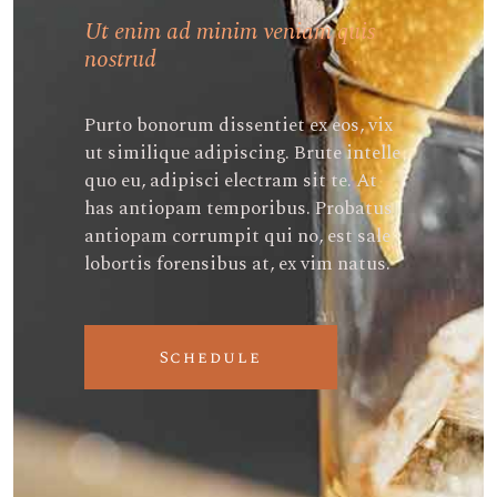
Ut enim ad minim veniam quis
nostrud
Purto bonorum dissentiet ex eos, vix
ut similique adipiscing. Brute intelle
quo eu, adipisci electram sit te. At
has antiopam temporibus. Probatus
antiopam corrumpit qui no, est sale
lobortis forensibus at, ex vim natus.
Schedule