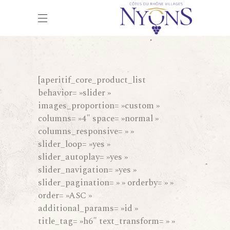
[aperitif_core_product_list
behavior= »slider »
images_proportion= »custom »
columns= »4″ space= »normal »
columns_responsive= » »
slider_loop= »yes »
slider_autoplay= »yes »
slider_navigation= »yes »
slider_pagination= » » orderby= » »
order= »ASC »
additional_params= »id »
title_tag= »h6″ text_transform= » »