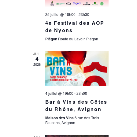
n
e
d
25 juillet @ 18h00
-
23h30
e
4e Festival des AOP
e
de Nyons
t
Piégon
Route du Lavoir, Piégon
v
n
JUIL
u
4
2026
a
e
s
v
4 juillet @ 19h00
-
23h00
é
Bar à Vins des Côtes
i
du Rhône, Avignon
v
Maison des Vins
6 rue des Trois
g
Faucons, Avignon
è