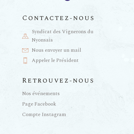
m
e
Contactez-nous
n
Syndicat des Vignerons du
Nyonsais
t
Nous envoyer un mail
Appeler le Président
s
Retrouvez-nous
Nos événements
Page Facebook
Compte Instagram