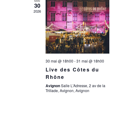
a
MAI
n
30
2026
t
e
i
m
e
o
30 mai @ 18h00
-
31 mai @ 18h00
n
n
Live des Côtes du
t
Rhône
d
Avignon
Salle L'Adresse, 2 av de la
Trillade, Avignon, Avignon
e
v