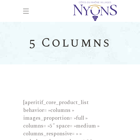
5 Columns
[aperitif_core_product_list
behavior= »columns »
images_proportion= »full »
columns= »5″ space= »medium »
columns_responsive= » »