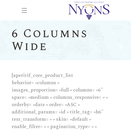
6 Columns
Wide
[aperitif_core_product_list
behavior= »columns »
images_proportion= »full » columns= »6″
space= »medium » columns_responsive= » »
orderby= »date » order= »ASC »
additional_params= »id » title_tag= »h6″
text_transform= » » skin= »default »
enable_filter= » » pagination_type= » »