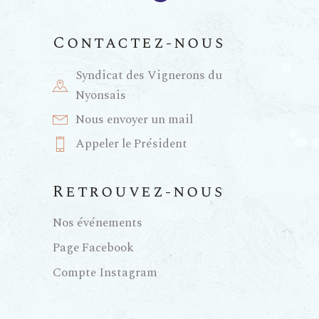
m
e
Contactez-nous
n
Syndicat des Vignerons du
Nyonsais
t
Nous envoyer un mail
Appeler le Président
s
Retrouvez-nous
Nos événements
Page Facebook
Compte Instagram