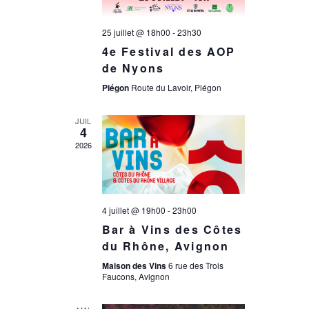
n
e
d
25 juillet @ 18h00
-
23h30
e
4e Festival des AOP
e
de Nyons
t
Piégon
Route du Lavoir, Piégon
v
n
JUIL
u
4
2026
a
e
s
v
4 juillet @ 19h00
-
23h00
é
Bar à Vins des Côtes
i
du Rhône, Avignon
v
Maison des Vins
6 rue des Trois
g
Faucons, Avignon
è