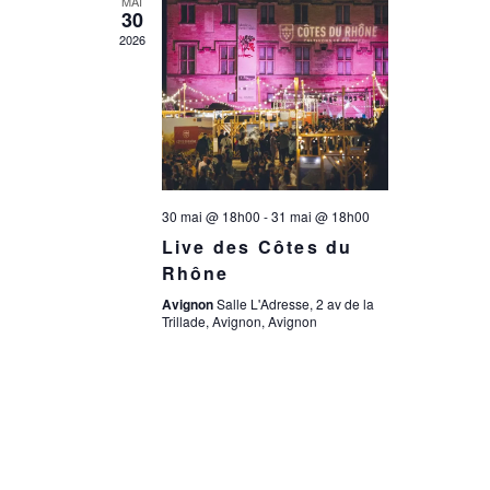
a
MAI
n
30
2026
t
e
i
m
e
o
30 mai @ 18h00
-
31 mai @ 18h00
n
n
Live des Côtes du
t
Rhône
d
Avignon
Salle L'Adresse, 2 av de la
Trillade, Avignon, Avignon
e
v