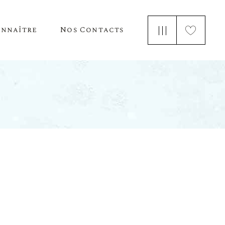
onnaître
Nos Contacts
e Nous
 Parle De Nous
ements