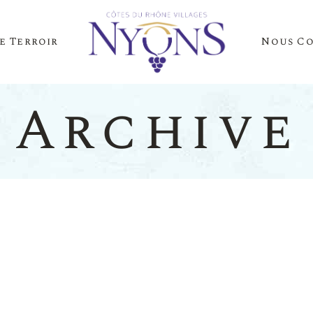
e Terroir
Nous C
Cépages Et Saveurs
La Presse Parle D
Notre Terroir
Nos Événements
Archive
es Et Saveurs
La Presse
Terroir
Nos Évén