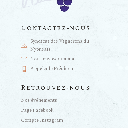
a
n
t
e
Contactez-nous
i
m
Syndicat des Vignerons du
e
o
Nyonsais
Nous envoyer un mail
n
n
Appeler le Président
t
d
Retrouvez-nous
e
Nos événements
Page Facebook
v
Compte Instagram