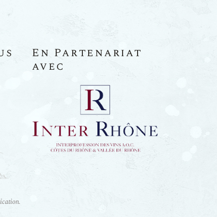
us
En Partenariat
avec
cation
.