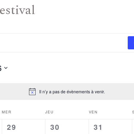
estival
6
Il n’y a pas de évènements à venir.
MER
JEU
VEN
0
0
0
29
30
31