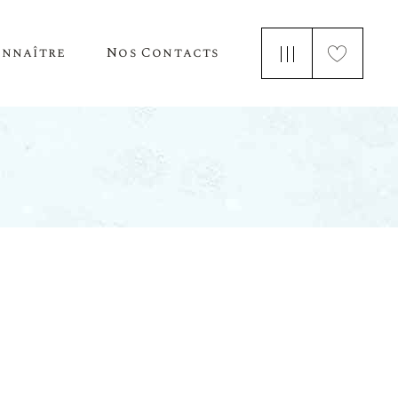
onnaître
Nos Contacts
e Nous
 Parle De Nous
ements