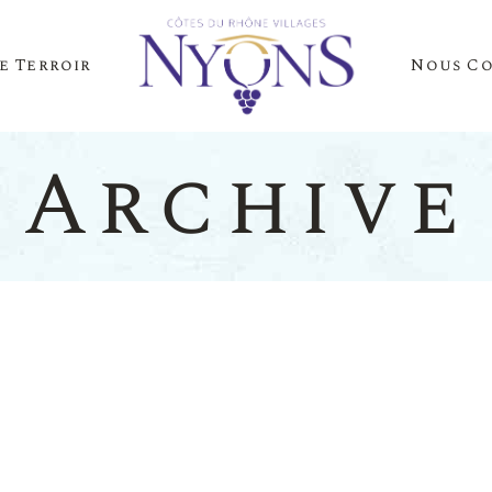
e Terroir
Nous C
Cépages Et Saveurs
La Presse Parle D
Notre Terroir
Nos Événements
Archive
es Et Saveurs
La Presse
Terroir
Nos Évén