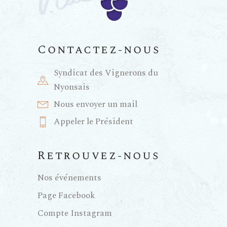
a
n
t
e
Contactez-nous
i
m
Syndicat des Vignerons du
e
o
Nyonsais
Nous envoyer un mail
n
n
Appeler le Président
t
d
Retrouvez-nous
e
Nos événements
Page Facebook
v
Compte Instagram