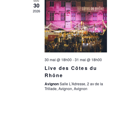
a
MAI
n
30
2026
t
e
i
m
e
o
30 mai @ 18h00
-
31 mai @ 18h00
n
n
Live des Côtes du
t
Rhône
d
Avignon
Salle L'Adresse, 2 av de la
Trillade, Avignon, Avignon
e
v