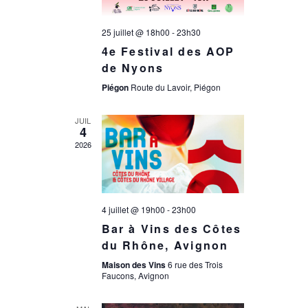
n
e
d
25 juillet @ 18h00
-
23h30
e
4e Festival des AOP
e
de Nyons
t
Piégon
Route du Lavoir, Piégon
v
n
JUIL
u
4
2026
a
e
s
v
4 juillet @ 19h00
-
23h00
é
Bar à Vins des Côtes
i
du Rhône, Avignon
v
Maison des Vins
6 rue des Trois
g
Faucons, Avignon
è