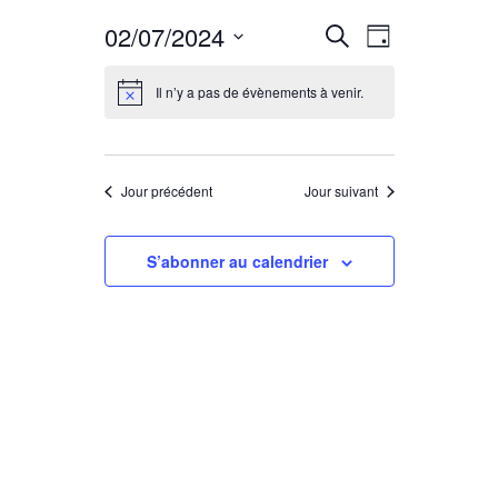
R
N
02/07/2024
Recherche
Jour
Sélectionnez
a
e
une
Il n’y a pas de évènements à venir.
date.
v
c
i
Jour précédent
Jour suivant
h
g
S’abonner au calendrier
e
a
r
t
c
i
o
h