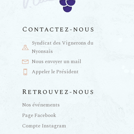
a
n
t
e
Contactez-nous
i
m
Syndicat des Vignerons du
e
o
Nyonsais
Nous envoyer un mail
n
n
Appeler le Président
t
d
Retrouvez-nous
e
Nos événements
Page Facebook
v
Compte Instagram