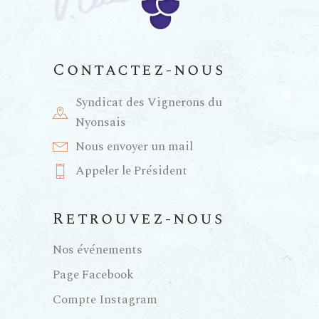
n
t
e
i
m
Contactez-nous
e
o
Syndicat des Vignerons du
Nyonsais
n
n
Nous envoyer un mail
t
Appeler le Président
d
e
Retrouvez-nous
Nos événements
v
Page Facebook
u
Compte Instagram