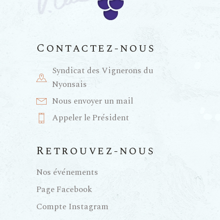
n
t
e
i
m
Contactez-nous
e
o
Syndicat des Vignerons du
Nyonsais
n
n
Nous envoyer un mail
t
Appeler le Président
d
e
Retrouvez-nous
Nos événements
v
Page Facebook
u
Compte Instagram