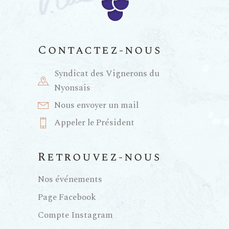
n
t
e
i
m
Contactez-nous
e
o
Syndicat des Vignerons du
Nyonsais
n
n
Nous envoyer un mail
t
Appeler le Président
d
e
Retrouvez-nous
Nos événements
v
Page Facebook
u
Compte Instagram