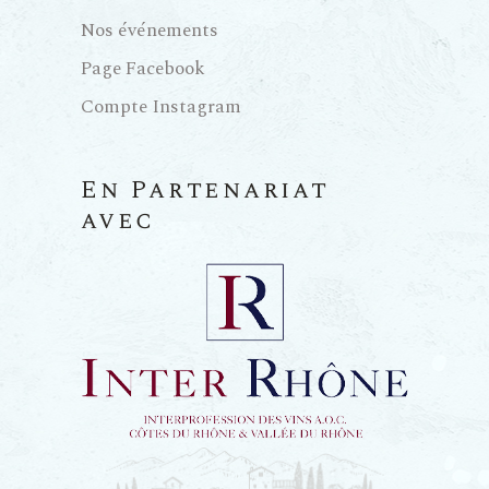
u
Nos événements
e
Page Facebook
Compte Instagram
s
É
En Partenariat
avec
v
è
n
e