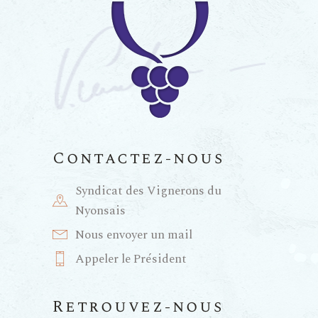
n
a
n
e
t
e
m
i
m
e
e
o
n
n
Contactez-nous
n
t
Syndicat des Vignerons du
t
d
Nyonsais
s
Nous envoyer un mail
e
Appeler le Président
v
Retrouvez-nous