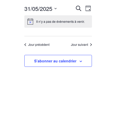
R
N
31/05/2025
Recherche
Jour
Sélectionnez
a
e
une
Il n’y a pas de évènements à venir.
date.
v
c
i
Jour précédent
Jour suivant
h
g
S’abonner au calendrier
e
a
r
t
c
i
o
h