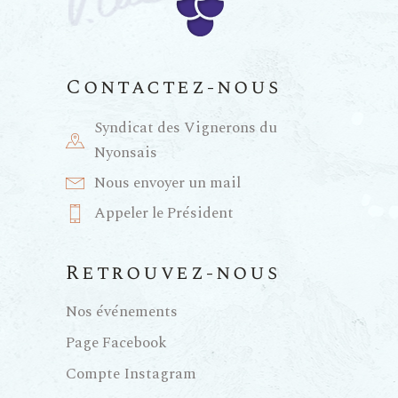
a
n
t
e
Contactez-nous
i
m
Syndicat des Vignerons du
e
o
Nyonsais
Nous envoyer un mail
n
n
Appeler le Président
t
d
Retrouvez-nous
e
Nos événements
Page Facebook
v
Compte Instagram