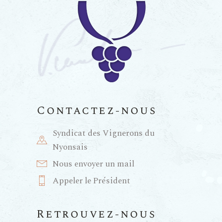
n
a
n
e
t
e
m
i
m
e
e
o
n
n
Contactez-nous
n
t
Syndicat des Vignerons du
t
d
Nyonsais
s
Nous envoyer un mail
e
Appeler le Président
v
Retrouvez-nous