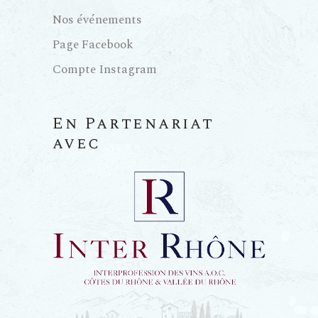
u
Nos événements
e
Page Facebook
Compte Instagram
s
É
En Partenariat
avec
v
è
n
e