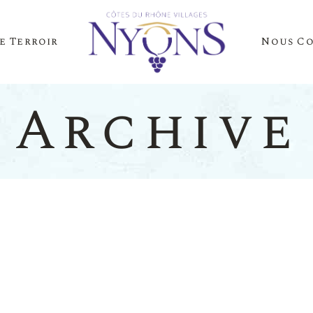
e Terroir
Nous C
Cépages Et Saveurs
La Presse Parle D
Notre Terroir
Nos Événements
Archive
es Et Saveurs
La Presse
Terroir
Nos Évén