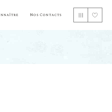
onnaître
Nos Contacts
e Nous
 Parle De Nous
ements