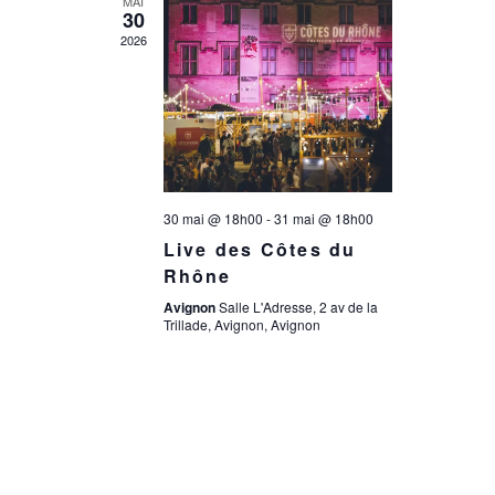
a
MAI
n
30
2026
t
e
i
m
e
o
30 mai @ 18h00
-
31 mai @ 18h00
n
n
Live des Côtes du
t
Rhône
d
Avignon
Salle L'Adresse, 2 av de la
Trillade, Avignon, Avignon
e
v