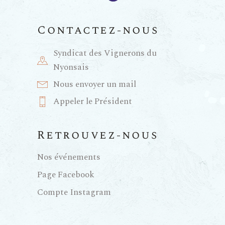
m
e
Contactez-nous
n
Syndicat des Vignerons du
Nyonsais
t
Nous envoyer un mail
Appeler le Président
s
Retrouvez-nous
Nos événements
Page Facebook
Compte Instagram