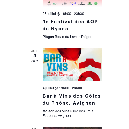
n
e
d
25 juillet @ 18h00
-
23h30
e
4e Festival des AOP
e
de Nyons
t
Piégon
Route du Lavoir, Piégon
v
n
JUIL
u
4
2026
a
e
s
v
4 juillet @ 19h00
-
23h00
é
Bar à Vins des Côtes
i
du Rhône, Avignon
v
Maison des Vins
6 rue des Trois
g
Faucons, Avignon
è