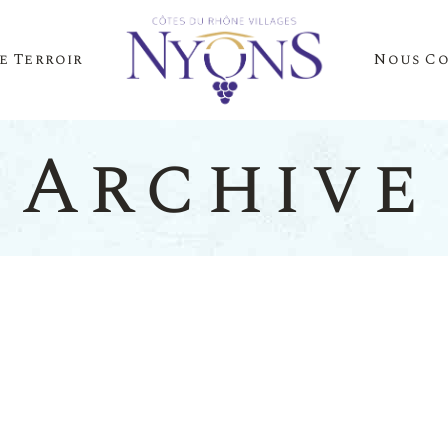
e Terroir
Nous C
Cépages Et Saveurs
La Presse Parle D
Notre Terroir
Nos Événements
Archive
es Et Saveurs
La Presse
Terroir
Nos Évén