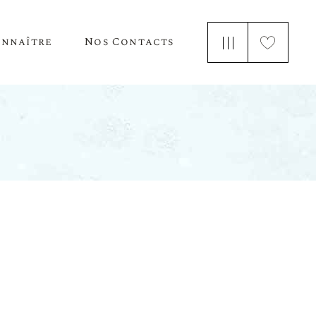
onnaître
Nos Contacts
e Nous
 Parle De Nous
ements