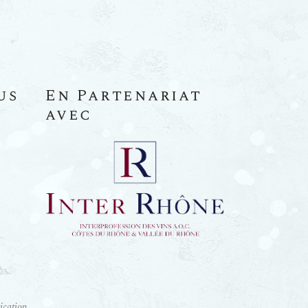
us
En Partenariat
avec
cation
.