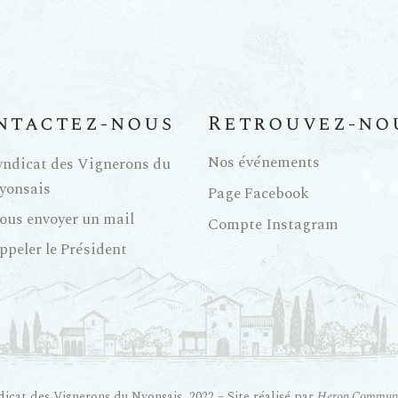
ntactez-nous
Retrouvez-no
Nos événements
yndicat des Vignerons du
yonsais
Page Facebook
ous envoyer un mail
Compte Instagram
ppeler le Président
icat des Vignerons du Nyonsais, 2022 – Site réalisé par
Heron Communi