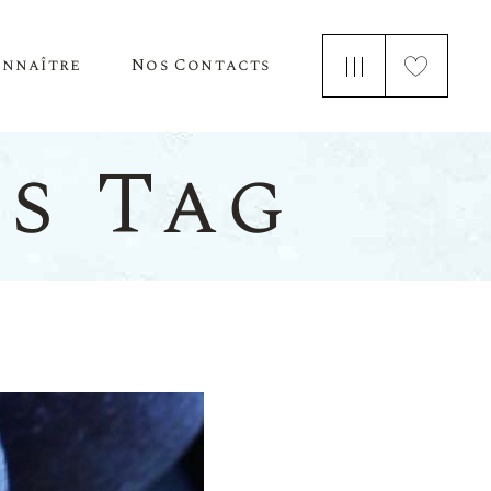
onnaître
Nos Contacts
e Nous
s Tag
 Parle De Nous
ements