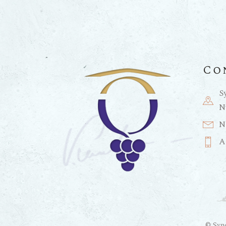
Co
S
N
N
A
© Synd