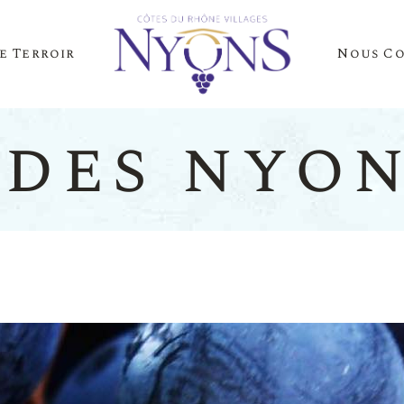
e Terroir
Nous C
Cépages Et Saveurs
La Presse Parle D
Notre Terroir
Nos Événements
ades nyon
es Et Saveurs
La Presse
Terroir
Nos Évén