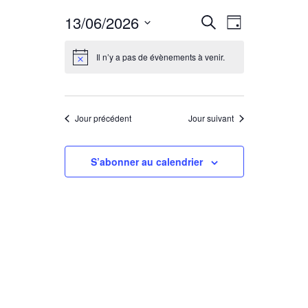
R
N
13/06/2026
Recherche
Jour
Sélectionnez
a
e
une
Il n’y a pas de évènements à venir.
date.
v
c
i
Jour précédent
Jour suivant
h
g
S’abonner au calendrier
e
a
r
t
c
i
o
h