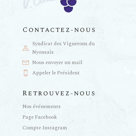
a
n
t
e
Contactez-nous
i
m
Syndicat des Vignerons du
e
o
Nyonsais
Nous envoyer un mail
n
n
Appeler le Président
t
d
Retrouvez-nous
e
Nos événements
Page Facebook
v
Compte Instagram