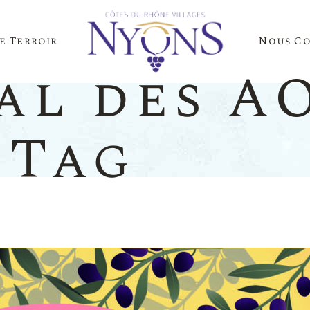
e Terroir
Nous C
Cépages Et Saveurs
La Presse Parle D
al des A
Notre Terroir
Nos Événements
 Tag
es Et Saveurs
La Presse
Terroir
Nos Évén