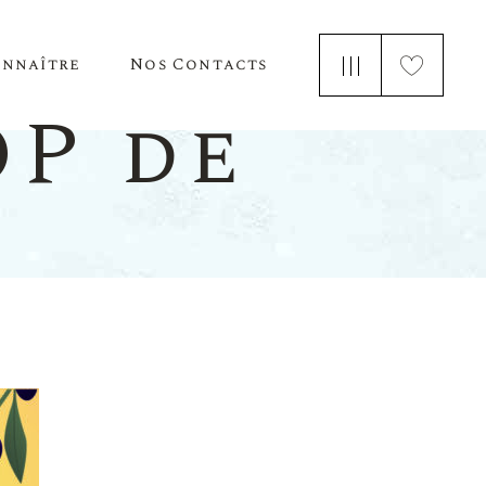
onnaître
Nos Contacts
e Nous
OP de
 Parle De Nous
ements