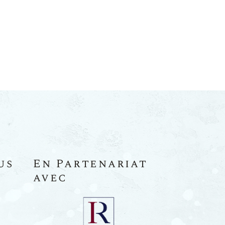
us
En Partenariat
avec