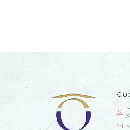
Co
S
N
N