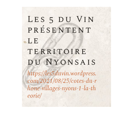
Les 5 du Vin
présentent
le
territoire
du Nyonsais
https://les5duvin.wordpress.
com/2021/08/25/cotes-du-r
hone-villages-nyons-1-la-th
eorie/