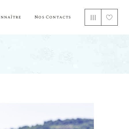
onnaître
Nos Contacts
e Nous
 Parle De Nous
ements