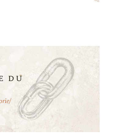
e du
orie/