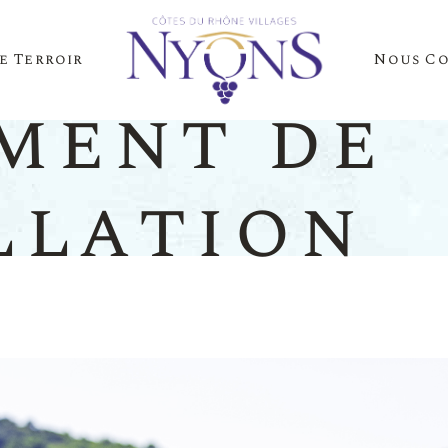
e Terroir
Nous C
Cépages Et Saveurs
La Presse Parle D
ment de
Notre Terroir
Nos Événements
llation
es Et Saveurs
La Presse
Terroir
Nos Évén