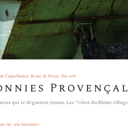
e l'appellation
,
Revue de Presse
,
Site web
onnies Provença
 d’autres qui se dégustent jeunes. Les “Côtes du Rhône villa
'un vin
pnr baronnies