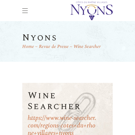
Nyons
Home
Revue de Presse
Wine Searcher
Wine
Searcher
https://www.wine-searcher.
com/regions-cotes+du+rho
ne+villages+nyons