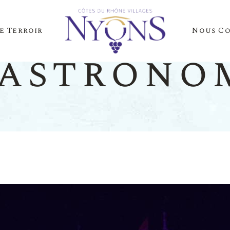
e Terroir
Nous C
Cépages Et Saveurs
La Presse Parle D
gastrono
Notre Terroir
Nos Événements
es Et Saveurs
La Presse
Terroir
Nos Évén