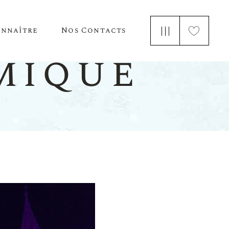
onnaître
Nos Contacts
e Nous
mique
 Parle De Nous
ements