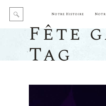
Notre Histoire
Notr
Fête 
Tag
Cépag
Notre 