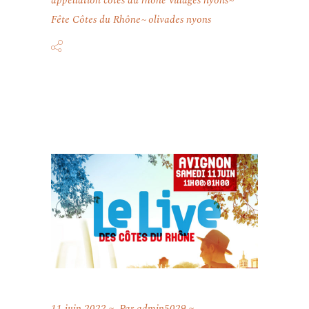
appellation côtes du rhône villages nyons
Fête Côtes du Rhône
olivades nyons
11 juin 2022
Par
admin5029