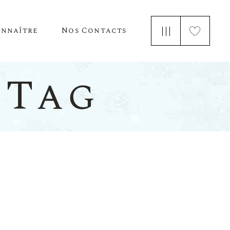
onnaître
Nos Contacts
e Nous
 Tag
 Parle De Nous
ements