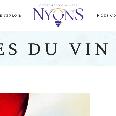
e Terroir
Nous C
Cépages Et Saveurs
La Presse Parle D
Notre Terroir
Nos Événements
es du vin
es Et Saveurs
La Presse
Terroir
Nos Évén