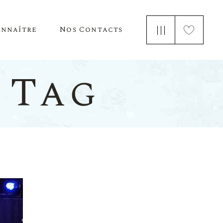
onnaître
Nos Contacts
e Nous
 Tag
 Parle De Nous
ements