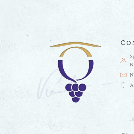
Co
S
N
N
A