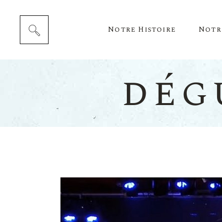
Notre Histoire
Notr
dég
Cépag
Notre 