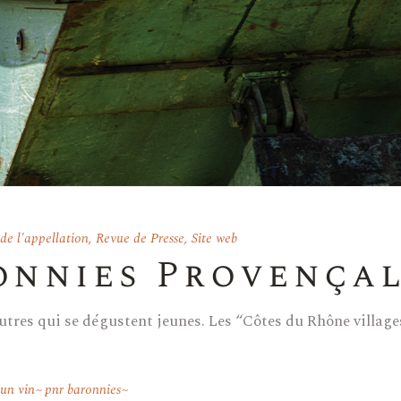
e l'appellation
,
Revue de Presse
,
Site web
onnies Provença
 d’autres qui se dégustent jeunes. Les “Côtes du Rhône villa
'un vin
pnr baronnies