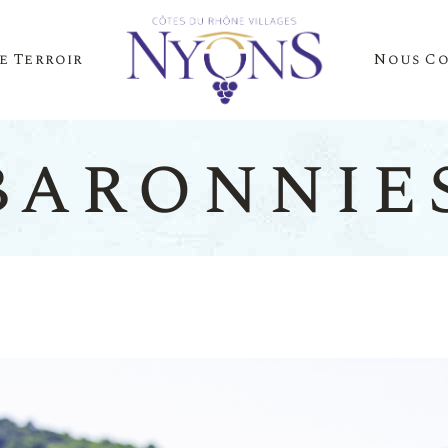
e Terroir
Nous C
Cépages Et Saveurs
La Presse Parle D
Notre Terroir
Nos Événements
baronnie
es Et Saveurs
La Presse
Terroir
Nos Évén