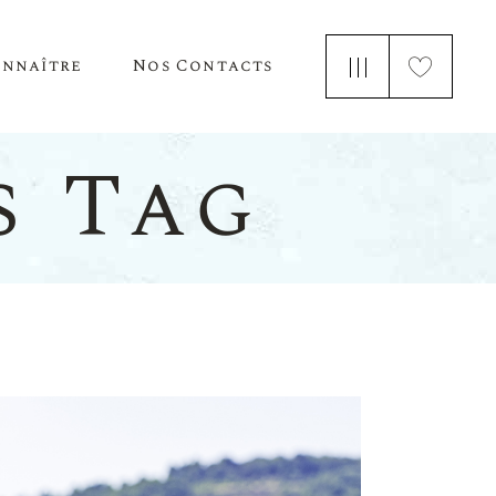
onnaître
Nos Contacts
e Nous
s Tag
 Parle De Nous
ements