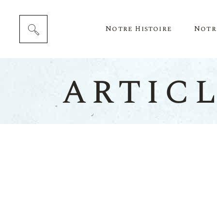
Notre Histoire
Notr
articl
Cépag
Notre 