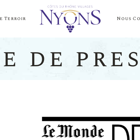
e Terroir
Nous C
Cépages Et Saveurs
La Presse Parle D
Notre Terroir
Nos Événements
e de pre
es Et Saveurs
La Presse
Terroir
Nos Évén