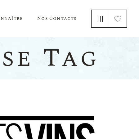
onnaître
Nos Contacts
e Nous
sse Tag
 Parle De Nous
ements