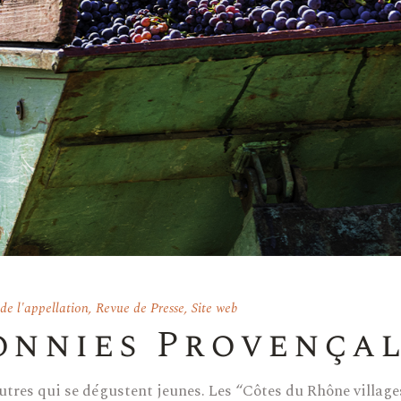
e l'appellation
,
Revue de Presse
,
Site web
onnies Provença
 d’autres qui se dégustent jeunes. Les “Côtes du Rhône villa