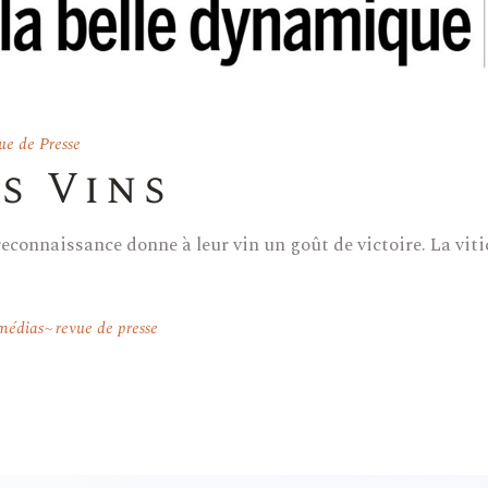
ue de Presse
s Vins
econnaissance donne à leur vin un goût de victoire. La vitic
médias
revue de presse