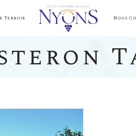
e Terroir
Nous C
Cépages Et Saveurs
La Presse Parle D
Notre Terroir
Nos Événements
isteron T
es Et Saveurs
La Presse
Terroir
Nos Évén