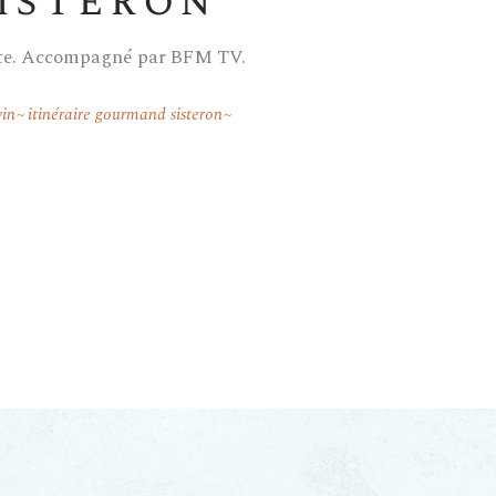
isteron
nte. Accompagné par BFM TV.
vin
itinéraire gourmand sisteron