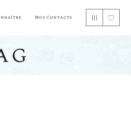
onnaître
Nos Contacts
e Nous
ag
 Parle De Nous
ements