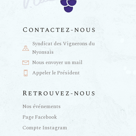
a
n
t
e
Contactez-nous
i
m
Syndicat des Vignerons du
e
o
Nyonsais
Nous envoyer un mail
n
n
Appeler le Président
t
d
Retrouvez-nous
e
Nos événements
Page Facebook
v
Compte Instagram