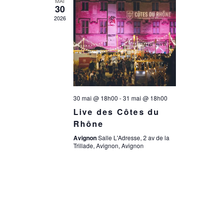
a
MAI
n
30
2026
t
e
i
m
e
o
30 mai @ 18h00
-
31 mai @ 18h00
n
n
Live des Côtes du
t
Rhône
d
Avignon
Salle L'Adresse, 2 av de la
Trillade, Avignon, Avignon
e
v