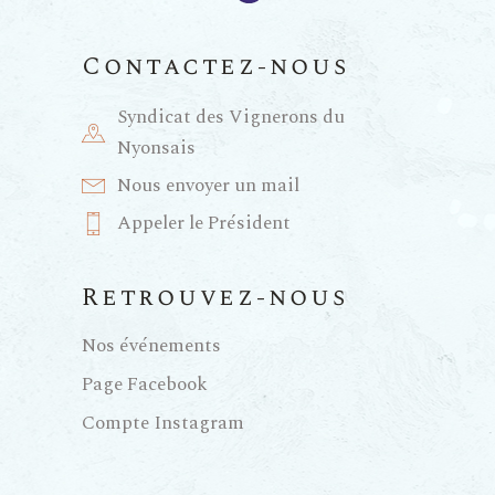
m
e
Contactez-nous
n
Syndicat des Vignerons du
Nyonsais
t
Nous envoyer un mail
Appeler le Président
s
Retrouvez-nous
Nos événements
Page Facebook
Compte Instagram