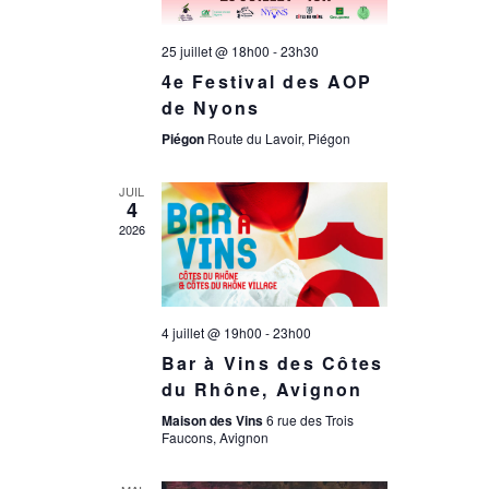
n
e
d
25 juillet @ 18h00
-
23h30
e
4e Festival des AOP
e
de Nyons
t
Piégon
Route du Lavoir, Piégon
v
n
JUIL
u
4
2026
a
e
s
v
4 juillet @ 19h00
-
23h00
é
Bar à Vins des Côtes
i
du Rhône, Avignon
v
Maison des Vins
6 rue des Trois
g
Faucons, Avignon
è