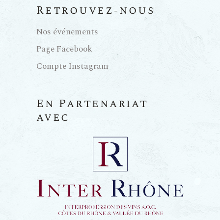
u
Retrouvez-nous
e
Nos événements
Page Facebook
s
Compte Instagram
É
En Partenariat
v
avec
è
n
e