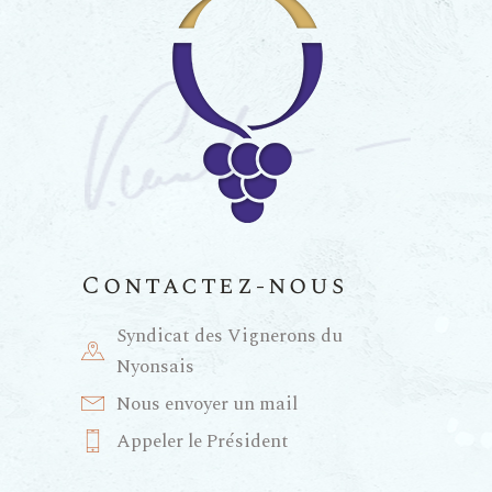
n
a
n
e
t
e
m
i
m
e
e
o
n
n
n
t
Contactez-nous
t
d
Syndicat des Vignerons du
s
e
Nyonsais
Nous envoyer un mail
v
Appeler le Président