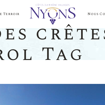
e Terroir
Nous C
Cépages Et Saveurs
La Presse Parle D
es crête
Notre Terroir
Nos Événements
rol Tag
es Et Saveurs
La Presse
Terroir
Nos Évén