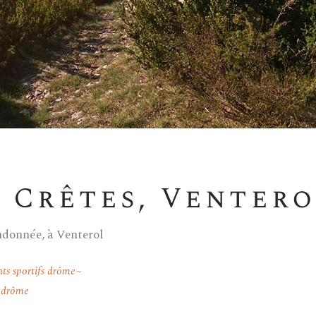
s Crêtes, Venter
ndonnée, à Venterol
ts sportifs drôme
l drôme