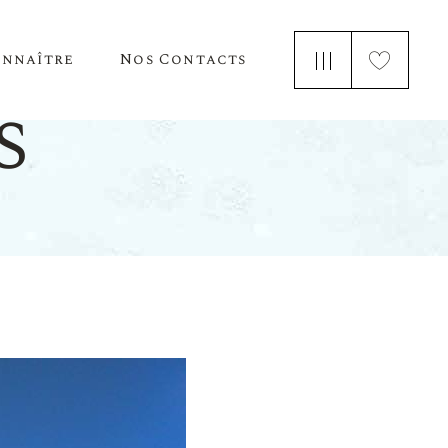
onnaître
Nos Contacts
e Nous
s
 Parle De Nous
ements