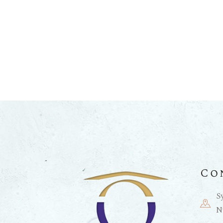
Co
S
N