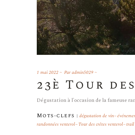
1 mai 2022
Par
admin5029
23è Tour de
Dégustation à l'occasion de la fameuse ra
Mots-clefs :
dégustation de vin
événemen
randonnées venterol
Tour des crêtes venterol
trai