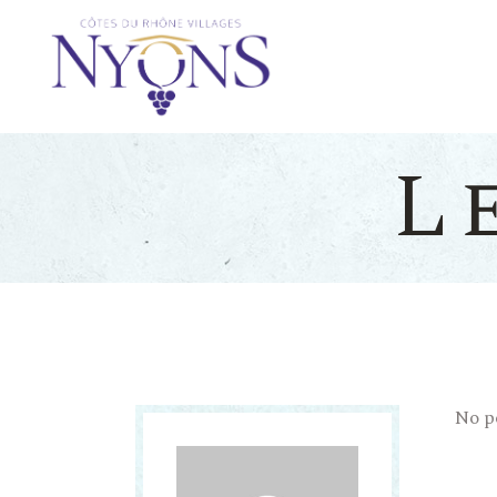
L
No p